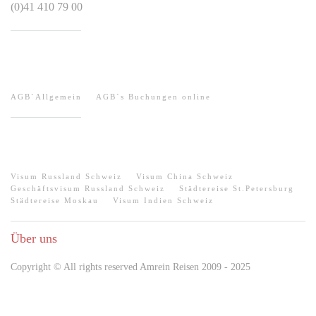
(0)41 410 79 00
HILFE / AGB
AGB`Allgemein
AGB`s Buchungen online
QUICK-LINKS
Visum Russland Schweiz
Visum China Schweiz
Geschäftsvisum Russland Schweiz
Städtereise St.Petersburg
Städtereise Moskau
Visum Indien Schweiz
Über uns
Copyright © All rights reserved Amrein Reisen 2009 - 2025