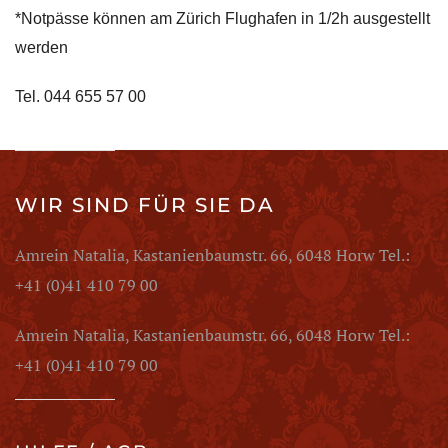
*Notpässe können am Zürich Flughafen in 1/2h ausgestellt
werden
Tel. 044 655 57 00
WIR SIND FÜR SIE DA
Amrein Natalia, Kastanienbaumstr. 66, 6048 Horw Tel.:
+41 (0)41 410 79 00
Amrein Natalia, Kastanienbaumstr. 66, 6048 Horw Tel.:
+41 (0)41 410 79 00