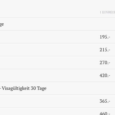
1 EINREI
ge
195.-
215.-
270.-
420.-
- Visagültigkeit 30 Tage
365.-
460.-