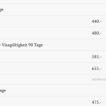
ge
440.-
480.-
- Visagültigkeit 90 Tage
585.-
655.-
MEHRMAL
Tage
475.-