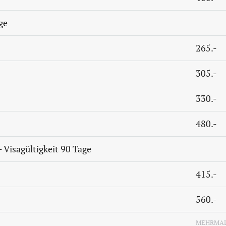
ge
265.-
305.-
330.-
480.-
- Visagültigkeit 90 Tage
415.-
560.-
MEHRMAL