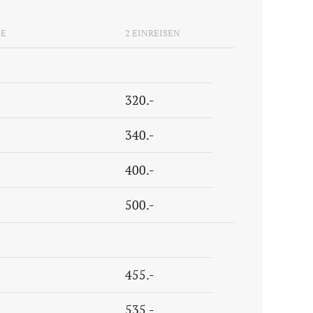
SE
2 EINREISEN
320.-
340.-
400.-
500.-
455.-
535.-