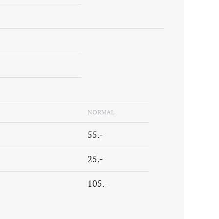
NORMAL
55.-
25.-
105.-