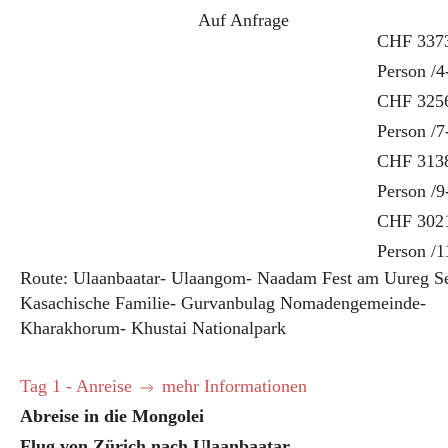
Auf Anfrage
CHF 3373
Person /4
CHF 3256
Person /7
CHF 3138
Person /9
CHF 3021
Person /1
Route: Ulaanbaatar- Ulaangom- Naadam Fest am Uureg Se
Kasachische Familie- Gurvanbulag Nomadengemeinde-
Kharakhorum- Khustai Nationalpark
Tag 1 - Anreise
mehr Informationen
Abreise in die Mongolei
Flug von Zürich nach Ulaanbaatar.